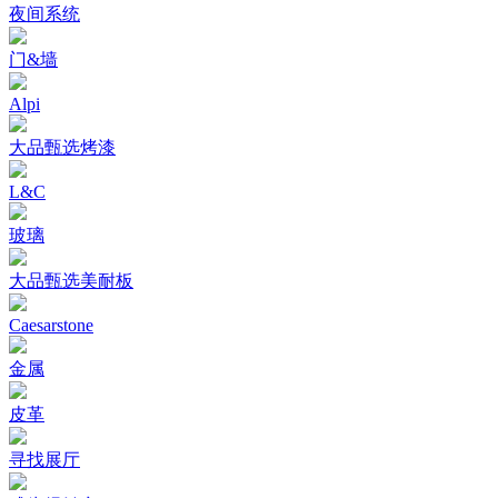
夜间系统
门&墙
Alpi
大品甄选烤漆
L&C
玻璃
大品甄选美耐板
Caesarstone
金属
皮革
寻找展厅